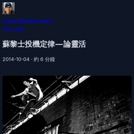
About
•
Writing
Projects
Tony Yeh
蘇黎士投機定律 — 論靈活
2014-10-04
·
約
6
分鐘