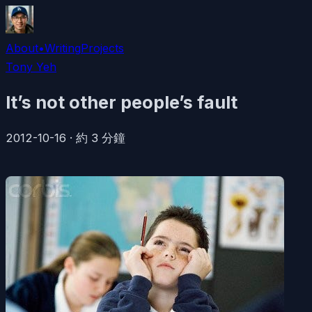
About
•
Writing
Projects
Tony Yeh
It’s not other people’s fault
2012-10-16
·
約
3
分鐘