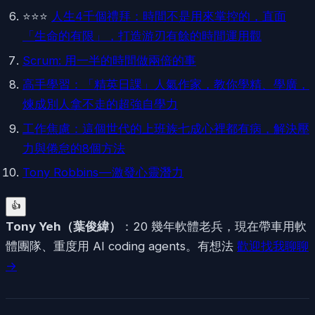
⭐️⭐️⭐️
人生4千個禮拜：時間不是用來掌控的，直面
「生命的有限」，打造游刃有餘的時間運用觀
Scrum: 用一半的時間做兩倍的事
高手學習：「精英日課」人氣作家，教你學精、學廣，
煉成別人拿不走的超強自學力
工作焦慮：這個世代的上班族七成心裡都有病，解決壓
力與倦怠的8個方法
Tony Robbins — 激發心靈潛力
👍
Tony Yeh
（
葉俊緯
）
：20 幾年軟體老兵，現在帶車用軟
體團隊、重度用 AI coding agents。有想法
歡迎找我聊聊
→