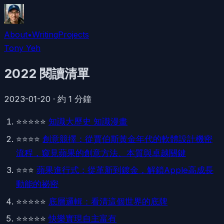
About
•
Writing
Projects
Tony Yeh
2022 閱讀清單
2023-01-20
·
約
1
分鐘
⭐️⭐️⭐️⭐️⭐
知識大歷史 知識漫畫
️⭐️⭐️⭐️⭐️
創意競擇：從賈伯斯黃金年代的軟體設計機密
流程，窺見蘋果的創意方法、本質與卓越關鍵
⭐️⭐️⭐️
蘋果進行式：從革新到鍍金，解鎖Apple高成長
動能的祕密
⭐️⭐️⭐️⭐️⭐ ️
底層邏輯：看清這個世界的底牌
⭐️⭐️⭐️⭐️⭐️
快樂實現自主富有