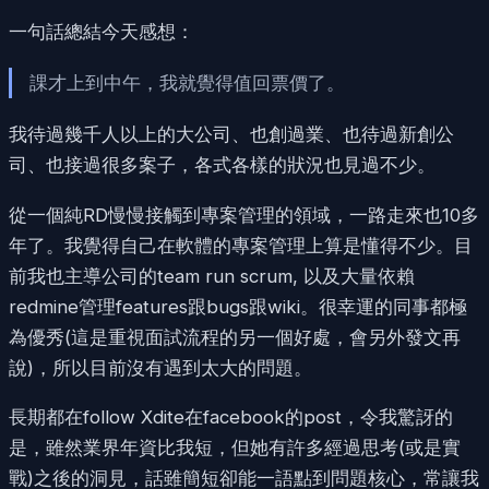
一句話總結今天感想：
課才上到中午，我就覺得值回票價了。
我待過幾千人以上的大公司、也創過業、也待過新創公
司、也接過很多案子，各式各樣的狀況也見過不少。
從一個純RD慢慢接觸到專案管理的領域，一路走來也10多
年了。我覺得自己在軟體的專案管理上算是懂得不少。目
前我也主導公司的team run scrum, 以及大量依賴
redmine管理features跟bugs跟wiki。很幸運的同事都極
為優秀(這是重視面試流程的另一個好處，會另外發文再
說)，所以目前沒有遇到太大的問題。
長期都在follow Xdite在facebook的post，令我驚訝的
是，雖然業界年資比我短，但她有許多經過思考(或是實
戰)之後的洞見，話雖簡短卻能一語點到問題核心，常讓我