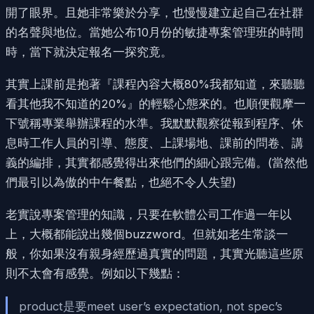
開了眼界。且她非常樂於分享，也慢慢建立起自己在社群
的名聲與地位。當她公布10月份的敏捷專案管理班的時間
時，當下就決定報名一探究竟。
其實上課前是抱著『課程內容大概80%我都知道，來聽聽
看其他我不知道的20%』的輕鬆心態來的。也順便觀摩一
下號稱專業舉辦課程的水準。我默默觀察從報到程序、休
息時工作人員的引導、態度、上課場地、課前的問卷、講
義的編排，其實都感覺得出來他們的細心跟完備。(當然他
們最引以為傲的中午餐點，也絕不令人失望)
老實說專案管理的知識，只要在軟體公司工作過一年以
上，大概都能說出幾個buzzword。但就如老生常談一
般，你如果沒有親身經歷過真實的問題，其實光聽這些原
則不太會有感覺。例如以下幾點：
product是要meet user’s expectation, not spec’s