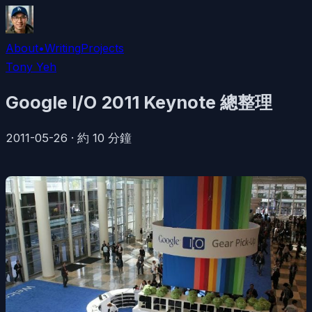
About
•
Writing
Projects
Tony Yeh
Google I/O 2011 Keynote 總整理
2011-05-26
·
約
10
分鐘