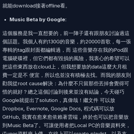
就能download接著offline看。
Music Beta by Google
:
這個服務是我一直想要的，前一陣子還有跟朋友討論過這
個話題。我個人有約130G的音樂，約20000首歌，每一張
專輯的tag跟封面都編輯過，而 這些音樂存在我的iPod跟
電腦硬碟裡，但它們都有毀損的風險，我衷心的希望可以
把這些東西放在cloud上，但我想要放的data這麼大月租
費一定是不 便宜，所以也並沒有積極去找。而我的朋友則
勸我從root cause解決：為什麼不只留那些丟掉會覺得可
惜的就好？總之這個討論到後來並沒有結論，今天碰巧
Google就提出了solution，真偉哉！繼文件 可以放
Dropbox, Evernote, Google Docs, 程式碼可以放
GitHub, 我實在愈來愈依賴著雲端，終於也可以把音樂放
到Music Beta了。可讓使用者把Local PC的音樂資料夾，
iTunes資料夾上傳，在線上可以create playlist，以及支