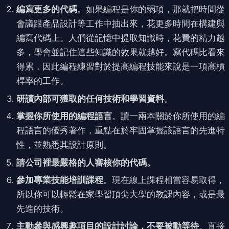
編寫更多的代碼
。如果編程是你的弱項，那就把時間從
會議跟產品設計等工作中抽出來，花更多時間在構建與
編寫代碼上。人們從記憶中提取知識時，花費的精力越
多，學會並記住這些知識的效果就越好。寫代碼比看來
得累，因此編程練習對於提高編程技能來說是一項高槓
桿率的工作。
研讀內部可獲取的任何技術和學習資料
。
掌握你所使用的編程語言
。讀一兩本關於你所使用的編
程語言的優秀著作，重點在於牢固掌握該語言的先進特
性，並熟悉其設計原則。
請公司裡最嚴格的人審核你的代碼。
參加專業技能培訓課程
。現在線上課程相當容易取得，
所以你可以輕鬆在家學習頂尖大學的教課內容，或是最
先進的技術。
主動參與感興趣項目的設計討論，不要被動等待
。直接