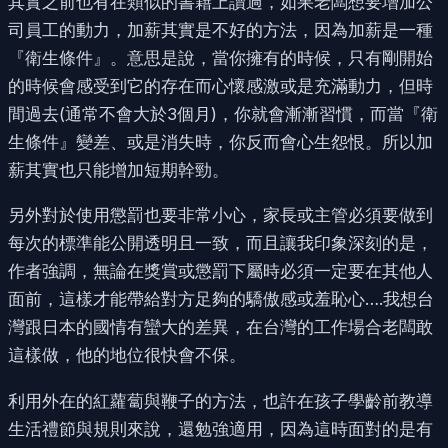
其實之前也有在類似的書籍上讀過，如果老闆想要增加公
司員工的動力，加薪其實是不好的方法，因為加薪是一種
『衛生條件』。意思是說，當你擁有的時候，只有剛開始
的時候會感受到它的存在而心懷感激或是充滿動力，但時
間過去(通常不會大於3個月)，你就會漸漸習慣，而當『衛
生條件』變差、或是消失時，你反而會心生怨恨。所以加
薪其實也只能增加短期幹勁。
另外對於使用懲罰也要非常小心，家長或主管必須要做到
每次的標準能公開透明且一致，而且讓我印象深刻的是，
作者強調，無論在獎賞或懲罰下屬時必須一定要在其他人
面前，這樣才能帶給對方足夠的驕傲感或羞恥心….我想台
灣跟日本的國情有蠻大的差異，在台灣的工作場合老闆敢
這樣做，他的地位很快會不保。
利用外在的紅蘿蔔與鞭子的方法，也許在孩子學齡前教導
生活禮節與規則來說，還勉強適用，因為這時面對的是有