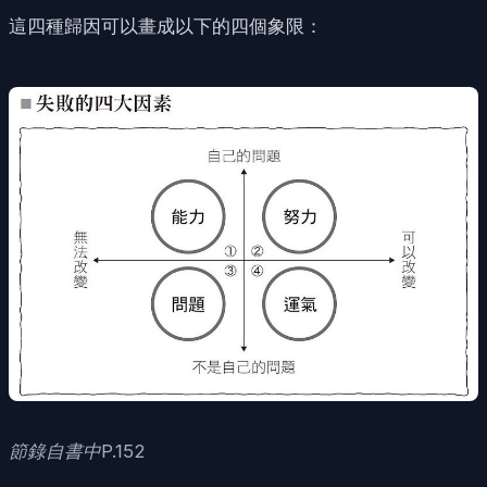
這四種歸因可以畫成以下的四個象限：
節錄自書中P.152