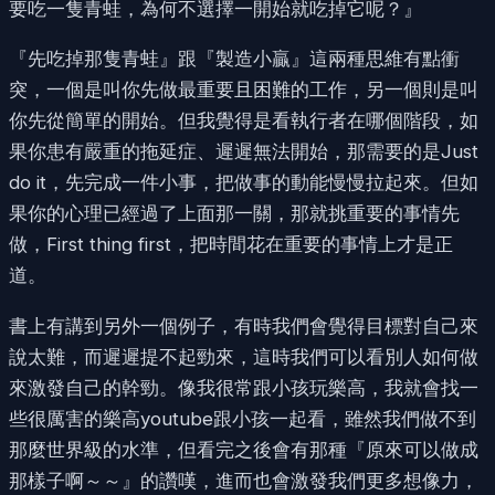
要吃一隻青蛙，為何不選擇一開始就吃掉它呢？』
『先吃掉那隻青蛙』跟『製造小贏』這兩種思維有點衝
突，一個是叫你先做最重要且困難的工作，另一個則是叫
你先從簡單的開始。但我覺得是看執行者在哪個階段，如
果你患有嚴重的拖延症、遲遲無法開始，那需要的是Just
do it，先完成一件小事，把做事的動能慢慢拉起來。但如
果你的心理已經過了上面那一關，那就挑重要的事情先
做，First thing first，把時間花在重要的事情上才是正
道。
書上有講到另外一個例子，有時我們會覺得目標對自己來
說太難，而遲遲提不起勁來，這時我們可以看別人如何做
來激發自己的幹勁。像我很常跟小孩玩樂高，我就會找一
些很厲害的樂高youtube跟小孩一起看，雖然我們做不到
那麼世界級的水準，但看完之後會有那種『原來可以做成
那樣子啊～～』的讚嘆，進而也會激發我們更多想像力，