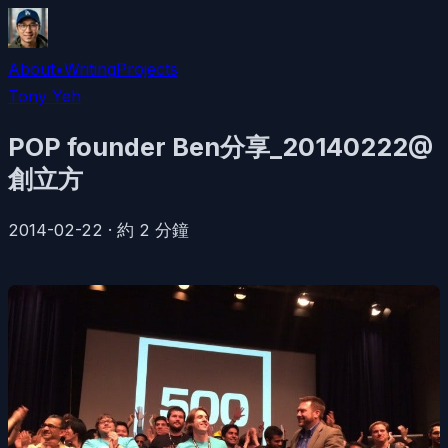
About
•
Writing
Projects
Tony Yeh
POP founder Ben分享_20140222@
創立方
2014-02-22
·
約
2
分鐘