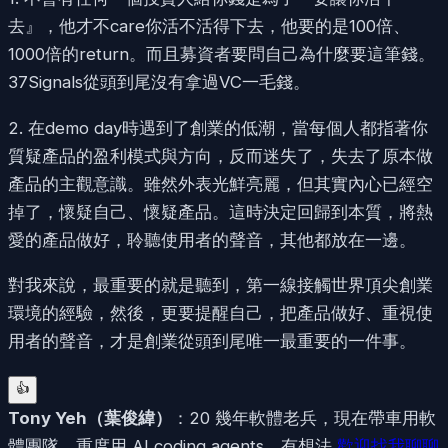
去』，他才不care你活不活得下去，他要的是100倍、
1000倍的return。而且募資者要問自己為什麼要這筆錢。
37Signals從頭到尾沒有拿過VC一毛錢。
2. 在demo day時遇到了創業的低潮，當每個人都指著你
質疑產品的盈利模式與方向，反而迷失了，失去了原本做
產品的主觀意識。雖然外表光鮮亮麗，但其實內心已經空
掉了，懷疑自己、懷疑產品。這時決定回歸到本質，將熱
愛的產品做好，聆聽使用者的聲音，其他都放在一邊。
對我來說，最重要的就是聽到，第一線接觸世界頂尖創業
環境的經驗，然後，更要提醒自己，把產品做好、重視使
用者的聲音，才是創業從頭到尾唯一最重要的一件事。
👍
Tony Yeh
（
葉俊緯
）
：20 幾年軟體老兵，現在帶車用軟
體團隊、重度用 AI coding agents。有想法
歡迎找我聊聊